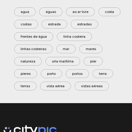
agua
águas
ao ar livre
costa
costas
estrada
estradas
frentes de água
linha costeira
linhas costeiras
mar
mares
natureza
orla marítima
píer
píeres
porto
portos
terra
terras
vista aérea
vistas aéreas