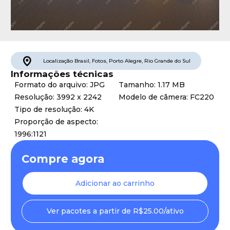
Localização
Brasil
,
Fotos
,
Porto Alegre
,
Rio Grande do Sul
Informações técnicas
Formato do arquivo: JPG
Tamanho: 1.17 MB
Resolução: 3992 x 2242
Modelo de câmera: FC220
Tipo de resolução: 4K
Proporção de aspecto:
1996:1121
Compre agora
Adicionar ao carrinho
Ver pacotes a partir de R$25.00/ativo