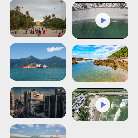
Play
Mute
Settings
Play
Mute
Settings