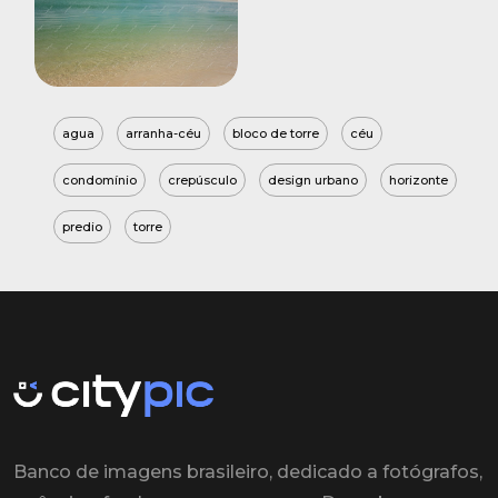
agua
arranha-céu
bloco de torre
céu
condomínio
crepúsculo
design urbano
horizonte
predio
torre
Banco de imagens brasileiro, dedicado a fotógrafos,