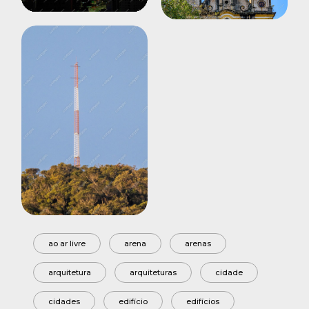
Mute
Settings
ao ar livre
arena
arenas
arquitetura
arquiteturas
cidade
cidades
edifício
edifícios