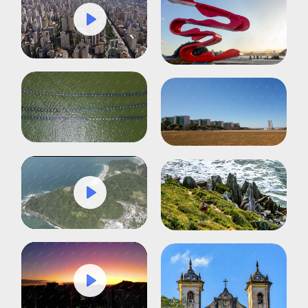
Play
Mute
Settings
Play
Mute
Settings
Play