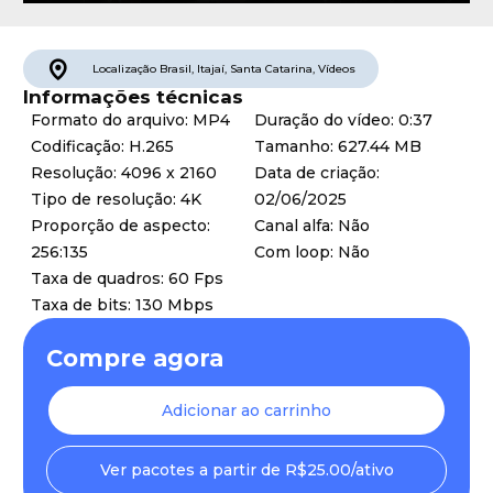
Localização
Brasil
,
Itajaí
,
Santa Catarina
,
Vídeos
Informações técnicas
Formato do arquivo: MP4
Duração do vídeo: 0:37
Codificação: H.265
Tamanho: 627.44 MB
Resolução: 4096 x 2160
Data de criação:
Tipo de resolução: 4K
02/06/2025
Proporção de aspecto:
Canal alfa: Não
256:135
Com loop: Não
Taxa de quadros: 60 Fps
Taxa de bits: 130 Mbps
Compre agora
Adicionar ao carrinho
Ver pacotes a partir de R$25.00/ativo