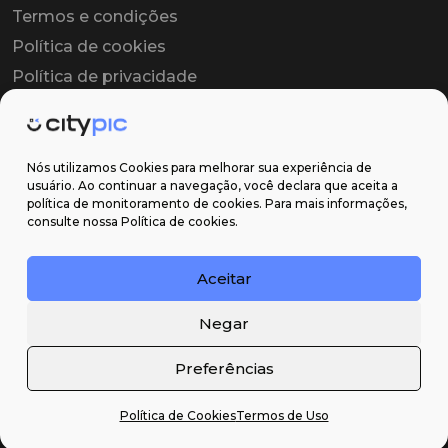
Termos e condições
Política de cookies
Política de privacidade
Contrato colaborador
Contrato de licença
Nós utilizamos Cookies para melhorar sua experiência de
usuário. Ao continuar a navegação, você declara que aceita a
política de monitoramento de cookies. Para mais informações,
Suporte
consulte nossa Política de cookies.
Obter ajuda
Aceitar
Email: contato@citypic.com.br
Negar
Preferências
Política de Cookies
Termos de Uso
2026 Citypic ® - Todos os direitos reservados ©