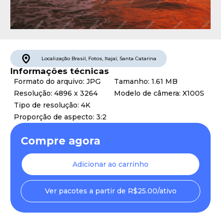
Localização
Brasil
,
Fotos
,
Itajaí
,
Santa Catarina
Informações técnicas
Formato do arquivo: JPG
Tamanho: 1.61 MB
Resolução: 4896 x 3264
Modelo de câmera: X100S
Tipo de resolução: 4K
Proporção de aspecto: 3:2
Compre agora
Adicionar ao carrinho
Ver pacotes a partir de R$25.00/ativo