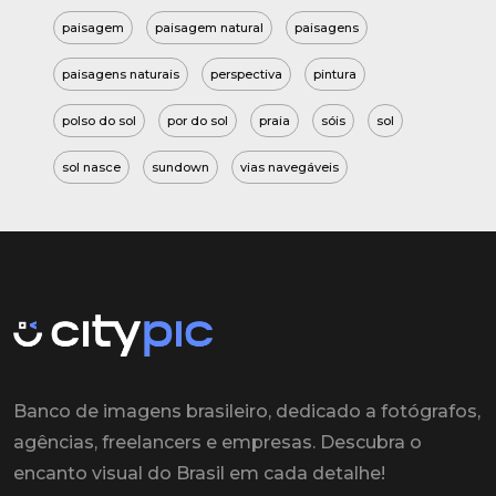
paisagem
paisagem natural
paisagens
paisagens naturais
perspectiva
pintura
polso do sol
por do sol
praia
sóis
sol
sol nasce
sundown
vias navegáveis
Banco de imagens brasileiro, dedicado a fotógrafos,
agências, freelancers e empresas. Descubra o
encanto visual do Brasil em cada detalhe!