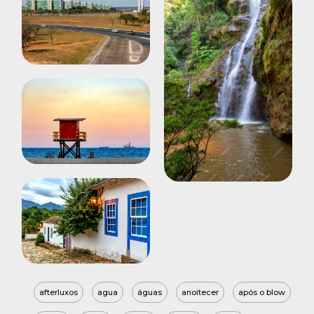
afterluxos
agua
águas
anoitecer
após o blow