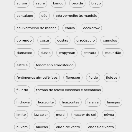
aurora
azure
banco
bebida
braço
cantalupo
céu
céu vermelho às manhãs
céu vermelho de manhã
chuva
cockcrow
correndo
costa
costas
crepúsculo
cumulus
damasco
dusks
empyrean
entrada
escuridão
estrela
fenômeno atmosférico
fenômenos atmosféricos
florescer
fluido
fluidos
fluindo
formas de relevo costeiras e oceânicas
hidrovia
horizonte
horizontes
laranja
laranjas
limite
luz solar
mural
nascer do sol
névoa
nuvem
nuvens
onda de vento
ondas de vento