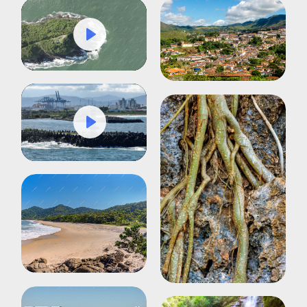
Play
Mute
Settings
Play
Mute
Settings