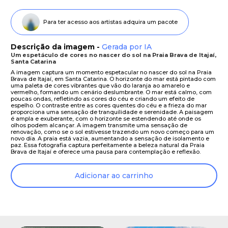
Para ter acesso aos artistas adquira um pacote
Descrição da imagem -
Gerada por IA
Um espetáculo de cores no nascer do sol na Praia Brava de Itajaí,
Santa Catarina
A imagem captura um momento espetacular no nascer do sol na Praia
Brava de Itajaí, em Santa Catarina. O horizonte do mar está pintado com
uma paleta de cores vibrantes que vão do laranja ao amarelo e
vermelho, formando um cenário deslumbrante. O mar está calmo, com
poucas ondas, refletindo as cores do céu e criando um efeito de
espelho. O contraste entre as cores quentes do céu e a frieza do mar
proporciona uma sensação de tranquilidade e serenidade. A paisagem
é ampla e exuberante, com o horizonte se estendendo até onde os
olhos podem alcançar. A imagem transmite uma sensação de
renovação, como se o sol estivesse trazendo um novo começo para um
novo dia. A praia está vazia, aumentando a sensação de isolamento e
paz. Essa fotografia captura perfeitamente a beleza natural da Praia
Brava de Itajaí e oferece uma pausa para contemplação e reflexão.
Adicionar ao carrinho