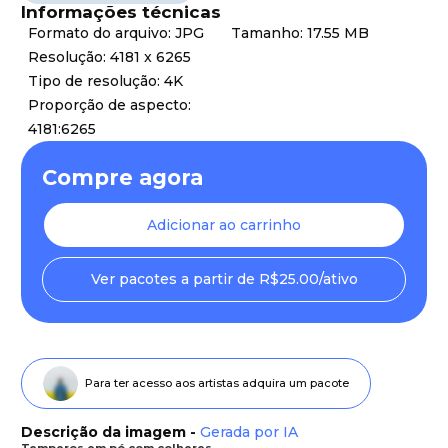
Informações técnicas
Formato do arquivo: JPG
Tamanho: 17.55 MB
Resolução: 4181 x 6265
Tipo de resolução: 4K
Proporção de aspecto:
4181:6265
Compre agora
Adicionar ao carrinho
Ver pacotes a partir de R$25.00/ativo
Para ter acesso aos artistas adquira um pacote
Descrição da imagem -
Gerada por IA
Temperos em pó com colheres