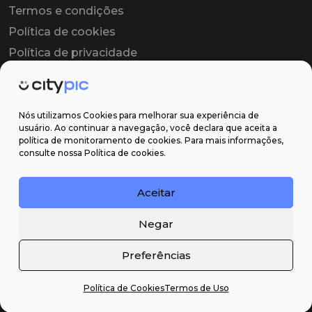
Termos e condições
Política de cookies
Política de privacidade
Contrato colaborador
Contrato de licença
Nós utilizamos Cookies para melhorar sua experiência de
usuário. Ao continuar a navegação, você declara que aceita a
política de monitoramento de cookies. Para mais informações,
Suporte
consulte nossa Política de cookies.
Obter ajuda
Aceitar
Email: contato@citypic.com.br
Negar
Preferências
Política de Cookies
Termos de Uso
2026 Citypic ® - Todos os direitos reservados ©