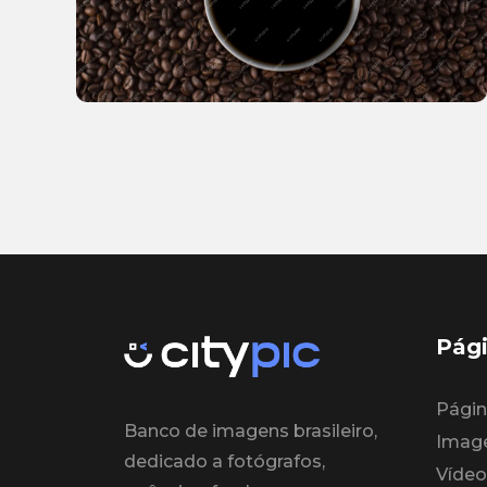
Pági
Página
Banco de imagens brasileiro,
Imag
dedicado a fotógrafos,
Vídeo