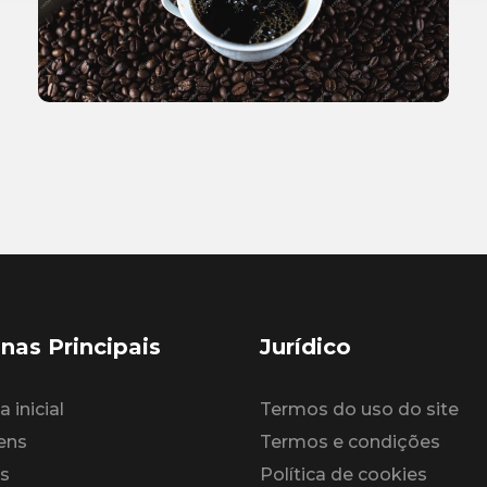
nas Principais
Jurídico
 inicial
Termos do uso do site
ens
Termos e condições
s
Política de cookies