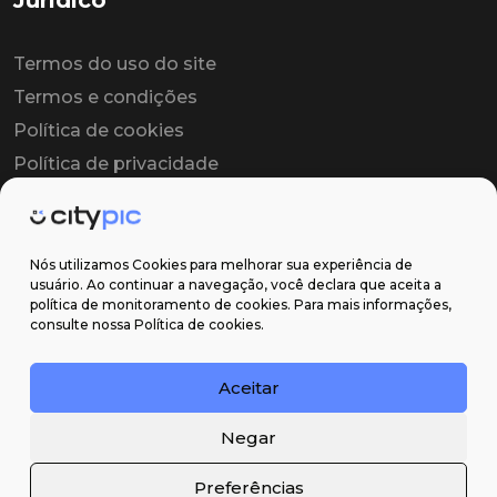
Jurídico
Termos do uso do site
Termos e condições
Política de cookies
Política de privacidade
Contrato colaborador
Contrato de licença
Nós utilizamos Cookies para melhorar sua experiência de
usuário. Ao continuar a navegação, você declara que aceita a
política de monitoramento de cookies. Para mais informações,
Suporte
consulte nossa Política de cookies.
Obter ajuda
Aceitar
Email: contato@citypic.com.br
Negar
Preferências