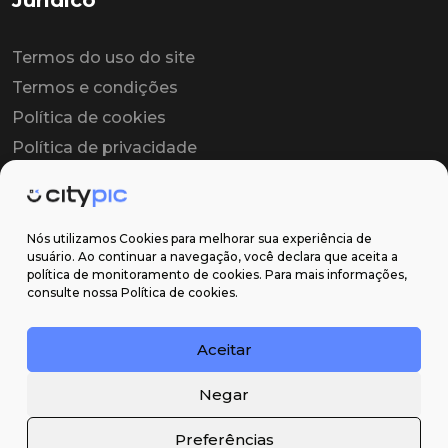
Jurídico
Termos do uso do site
Termos e condições
Política de cookies
Política de privacidade
Contrato colaborador
Contrato de licença
Nós utilizamos Cookies para melhorar sua experiência de
usuário. Ao continuar a navegação, você declara que aceita a
política de monitoramento de cookies. Para mais informações,
Suporte
consulte nossa Política de cookies.
Obter ajuda
Aceitar
Email: contato@citypic.com.br
Negar
Preferências