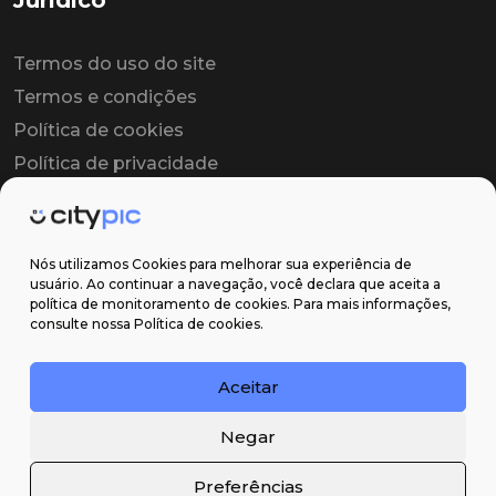
Jurídico
Termos do uso do site
Termos e condições
Política de cookies
Política de privacidade
Contrato colaborador
Contrato de licença
Nós utilizamos Cookies para melhorar sua experiência de
usuário. Ao continuar a navegação, você declara que aceita a
política de monitoramento de cookies. Para mais informações,
Suporte
consulte nossa Política de cookies.
Obter ajuda
Aceitar
Email: contato@citypic.com.br
Negar
Preferências