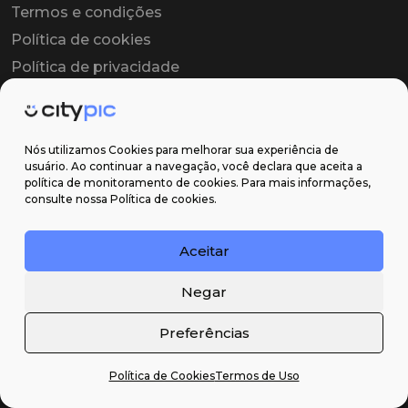
Termos e condições
Política de cookies
Política de privacidade
Contrato colaborador
Contrato de licença
Nós utilizamos Cookies para melhorar sua experiência de
usuário. Ao continuar a navegação, você declara que aceita a
política de monitoramento de cookies. Para mais informações,
Suporte
consulte nossa Política de cookies.
Obter ajuda
Aceitar
Email: contato@citypic.com.br
Negar
Preferências
Política de Cookies
Termos de Uso
2026 Citypic ® - Todos os direitos reservados ©