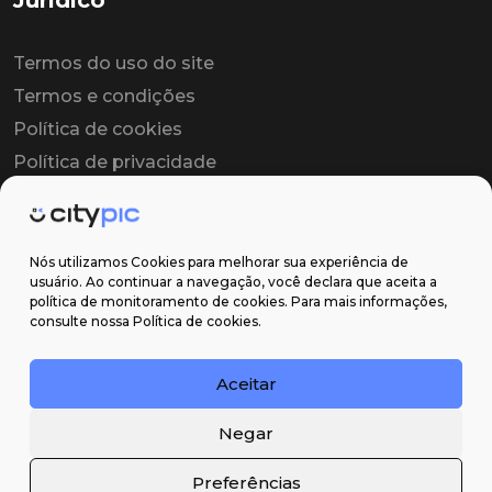
Jurídico
Termos do uso do site
Termos e condições
Política de cookies
Política de privacidade
Contrato colaborador
Contrato de licença
Nós utilizamos Cookies para melhorar sua experiência de
usuário. Ao continuar a navegação, você declara que aceita a
política de monitoramento de cookies. Para mais informações,
Suporte
consulte nossa Política de cookies.
Obter ajuda
Aceitar
Email: contato@citypic.com.br
Negar
Preferências