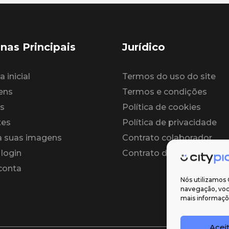
nas Principais
Jurídico
 inicial
Termos do uso do site
ens
Termos e condições
s
Política de cookies
tes
Política de privacidade
 suas imagens
Contrato colaborador
 login
Contrato de licença
 conta
Nós utilizamos 
navegação, você
mais informaçõe
Acei