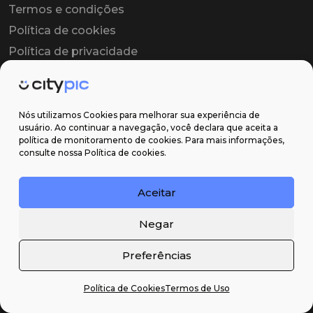
Termos e condições
Política de cookies
Política de privacidade
Contrato colaborador
Contrato de licença
Nós utilizamos Cookies para melhorar sua experiência de
usuário. Ao continuar a navegação, você declara que aceita a
política de monitoramento de cookies. Para mais informações,
Suporte
consulte nossa Política de cookies.
Obter ajuda
Aceitar
Email: contato@citypic.com.br
Negar
Preferências
Política de Cookies
Termos de Uso
2026 Citypic ® - Todos os direitos reservados ©