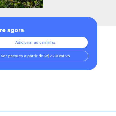
e agora
Adicionar ao carrinho
Ver pacotes a partir de R$25.00/ativo