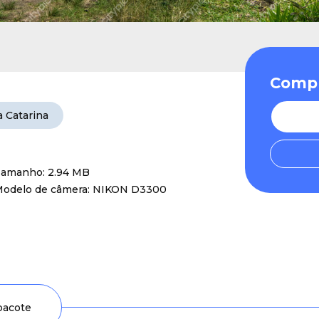
Compr
a Catarina
amanho: 2.94 MB
odelo de câmera: NIKON D3300
 pacote