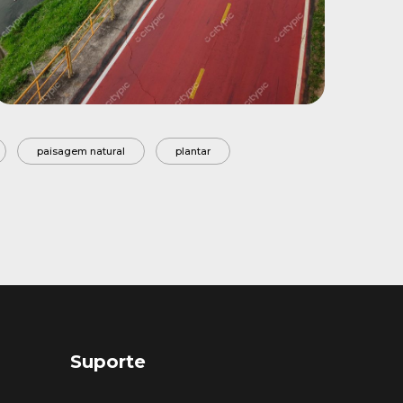
paisagem natural
plantar
Suporte