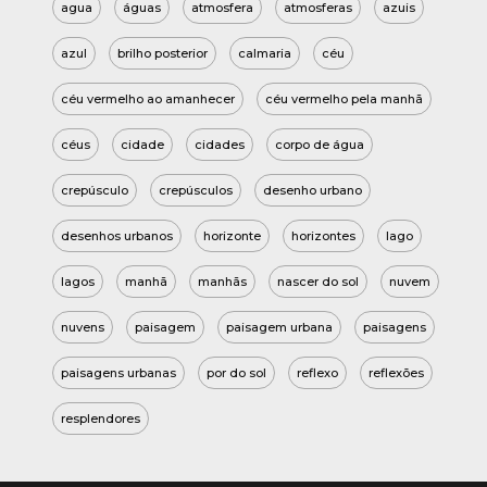
agua
águas
atmosfera
atmosferas
azuis
azul
brilho posterior
calmaria
céu
céu vermelho ao amanhecer
céu vermelho pela manhã
céus
cidade
cidades
corpo de água
crepúsculo
crepúsculos
desenho urbano
desenhos urbanos
horizonte
horizontes
lago
lagos
manhã
manhãs
nascer do sol
nuvem
nuvens
paisagem
paisagem urbana
paisagens
paisagens urbanas
por do sol
reflexo
reflexões
resplendores