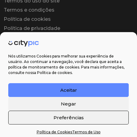
Termos do uso do site
Termos e condições
Política de cookies
Política de privacidade
Contrato colaborador
Contrato de licença
Nós utilizamos Cookies para melhorar sua experiência de
usuário. Ao continuar a navegação, você declara que aceita a
política de monitoramento de cookies. Para mais informações,
Suporte
consulte nossa Política de cookies.
Obter ajuda
Aceitar
Email: contato@citypic.com.br
Negar
Preferências
Política de Cookies
Termos de Uso
2026 Citypic ® - Todos os direitos reservados ©