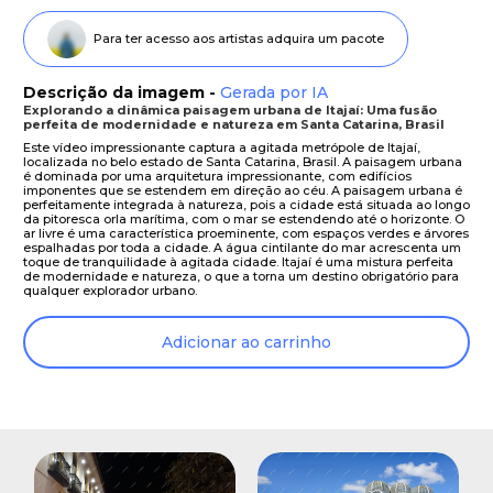
Para ter acesso aos artistas adquira um pacote
Descrição da imagem -
Gerada por IA
Explorando a dinâmica paisagem urbana de Itajaí: Uma fusão
perfeita de modernidade e natureza em Santa Catarina, Brasil
Este vídeo impressionante captura a agitada metrópole de Itajaí,
localizada no belo estado de Santa Catarina, Brasil. A paisagem urbana
é dominada por uma arquitetura impressionante, com edifícios
imponentes que se estendem em direção ao céu. A paisagem urbana é
perfeitamente integrada à natureza, pois a cidade está situada ao longo
da pitoresca orla marítima, com o mar se estendendo até o horizonte. O
ar livre é uma característica proeminente, com espaços verdes e árvores
espalhadas por toda a cidade. A água cintilante do mar acrescenta um
toque de tranquilidade à agitada cidade. Itajaí é uma mistura perfeita
de modernidade e natureza, o que a torna um destino obrigatório para
qualquer explorador urbano.
Adicionar ao carrinho