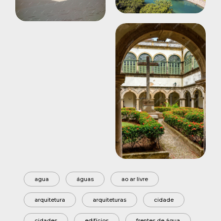
agua
águas
ao ar livre
arquitetura
arquiteturas
cidade
cidades
edifícios
frentes de água