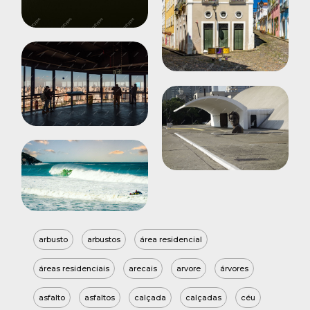
arbusto
arbustos
área residencial
áreas residenciais
arecais
arvore
árvores
asfalto
asfaltos
calçada
calçadas
céu