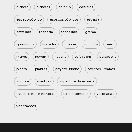
cidade
cidades
edifício
edifícios
espaço público
espaços públicos
estrada
estradas
fachada
fachadas
grama
gramíneas
luz solar
manhã
manhãs
muro
muros
nuvem
nuvens
paisagem
paisagens
planta
plantas
projeto urbano
projetos urbanos
sombra
sombras
superfície da estrada
superfícies de estradas
tons e sombras
vegetação
vegetações